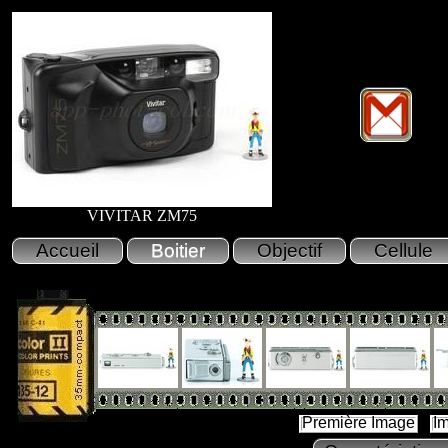
VIVITAR ZM75
Première Image
I