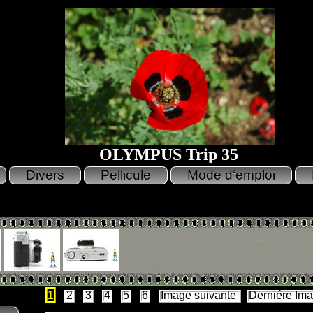
OLYMPUS Trip 35
1
2
3
4
5
6
Image suivante
Derniére Im