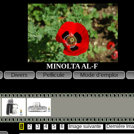
MINOLTA AL-F
1
2
3
4
5
6
Image suivante
Derniére Im