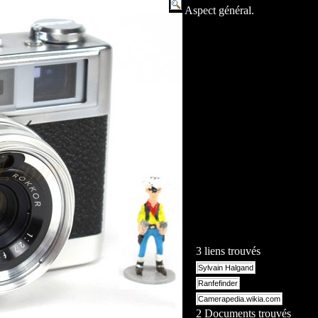
Aspect général.
3 liens trouvés
Sylvain Halgand
Ranfefinder
Camerapedia.wikia.com
2 Documents trouvés