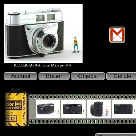
KODAK AG Retinette IA (type 044)