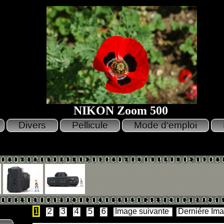
NIKON Zoom 500
1
2
3
4
5
6
Image suivante
Derniére Im