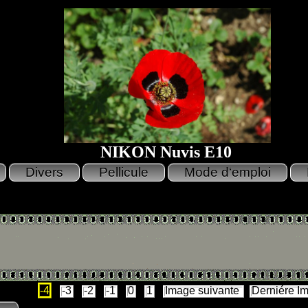
NIKON Nuvis E10
-4
-3
-2
-1
0
1
Image suivante
Derniére I