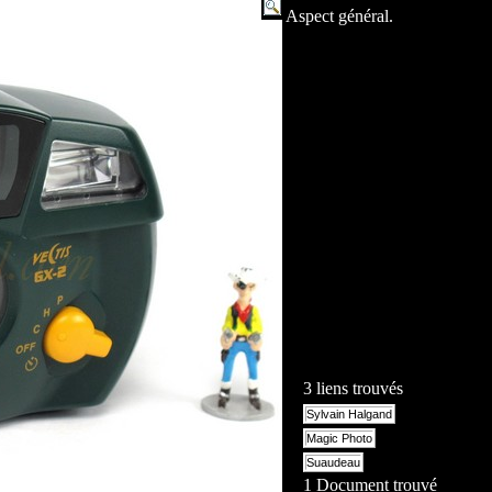
Aspect général.
3 liens trouvés
Sylvain Halgand
Magic Photo
Suaudeau
1 Document trouvé