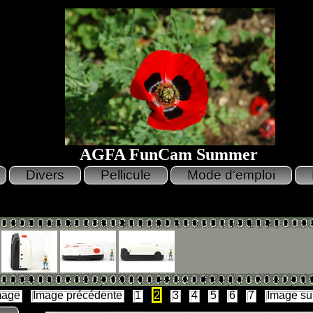
AGFA FunCam Summer
mage
Image précédente
1
2
3
4
5
6
7
Image su