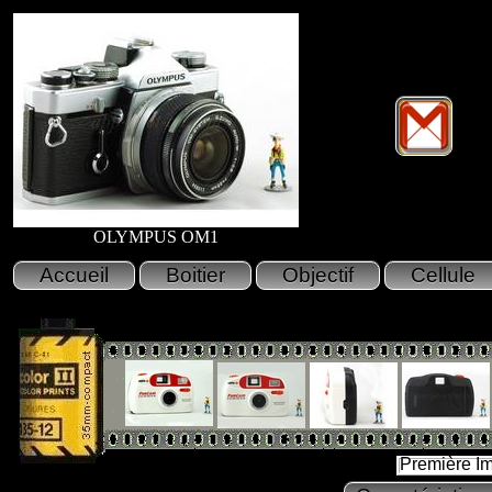
OLYMPUS OM1
Première I