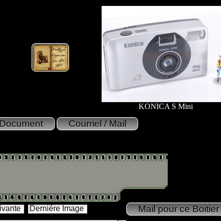
KONICA S Mini
ivante
Derniére Image