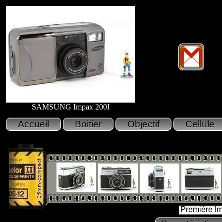
SAMSUNG Impax 200I
Première I