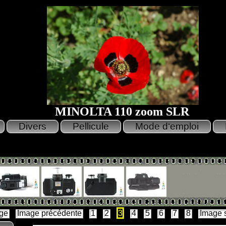
MINOLTA 110 zoom SLR
ge
Image précédente
1
2
3
4
5
6
7
8
Image 