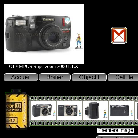
OLYMPUS Superzoom 3000 DLX
Première Image