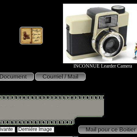
INCONNUE Learder Camera
ivante
Derniére Image