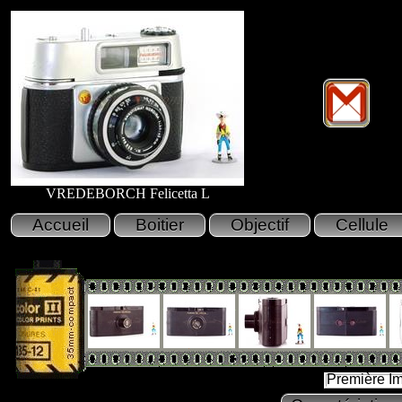
VREDEBORCH Felicetta L
Première I