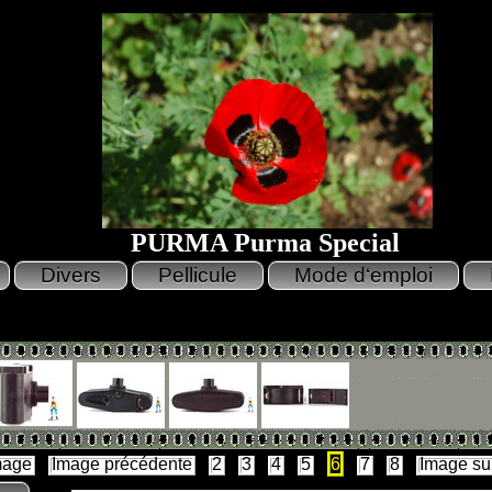
PURMA Purma Special
mage
Image précédente
2
3
4
5
6
7
8
Image su