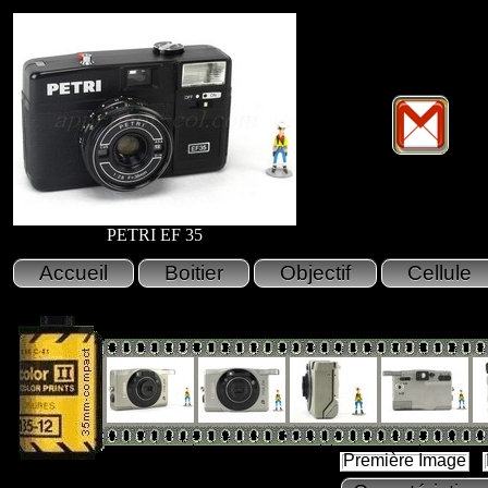
PETRI EF 35
Première Image