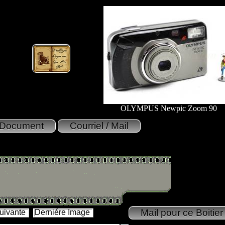
OLYMPUS Newpic Zoom 90
uivante
Derniére Image