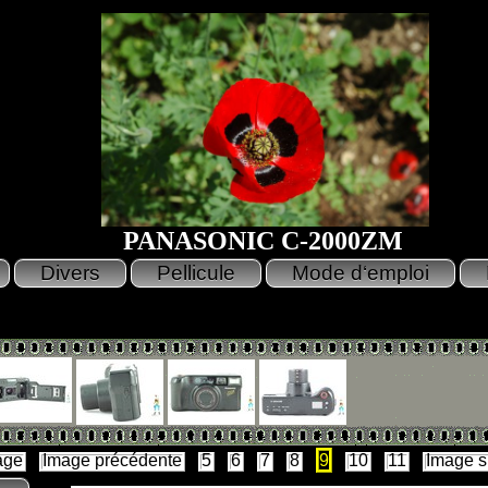
PANASONIC C-2000ZM
age
Image précédente
5
6
7
8
9
10
11
Image s