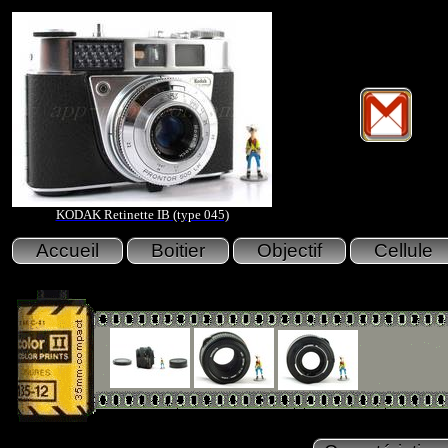
KODAK Retinette IB (type 045)